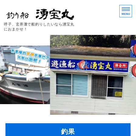
釣り船 湧宝
呼子、玄界灘で船釣りしたいなら湧宝丸
におまかせ！
ホーム
料金
アクセス
釣れる魚
釣果
釣果